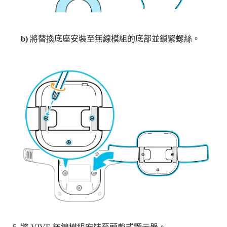
b)
將替換底座安裝至無線模組的底部並鎖緊螺絲。