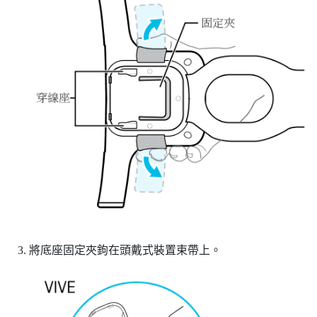
將底座固定夾鉤在頭戴式裝置束帶上。