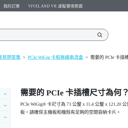
我的訂單
VIVELAND VR 虛擬實境樂園​
常見問答集
>
PCIe WiGig 卡和無線串流盒
>
需要的 PCIe 卡
需要的 PCIe 卡插槽尺寸為何
PCIe
WiGig®
卡尺寸為 73 公釐 x 11.4 公釐 x 121.20 公
板。請確保主機板和機殼有足夠的空間容納卡片。