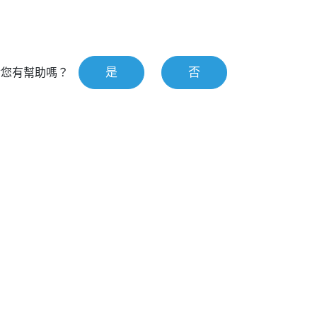
是
否
對您有幫助嗎？