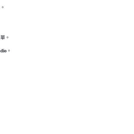
示。
清單。
dio
。