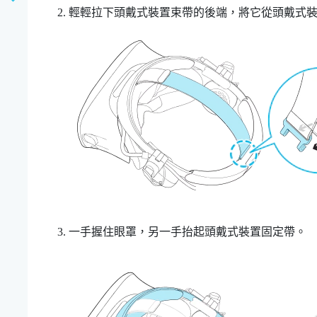
輕輕拉下頭戴式裝置束帶的後端，將它從頭戴式
一手握住眼罩，另一手抬起頭戴式裝置固定帶。