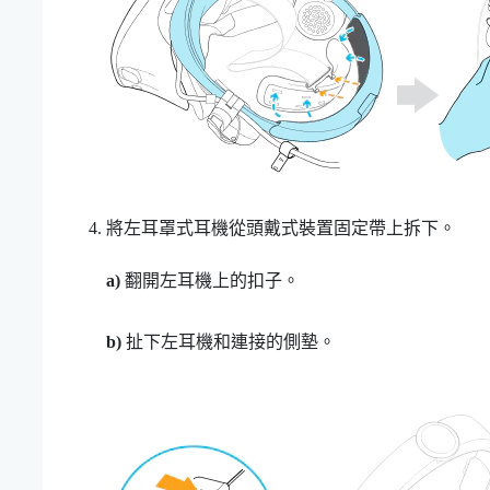
將左耳罩式耳機從頭戴式裝置固定帶上拆下。
a)
翻開左耳機上的扣子。
b)
扯下左耳機和連接的側墊。