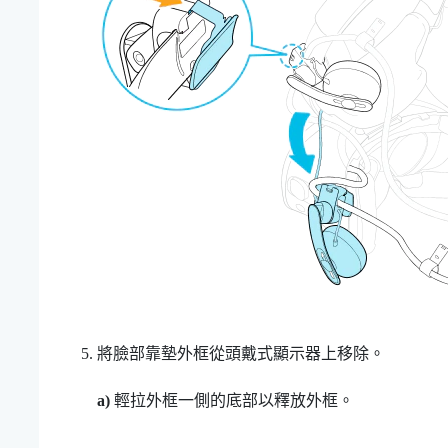
將臉部靠墊外框從頭戴式顯示器上移除。
a)
輕拉外框一側的底部以釋放外框。