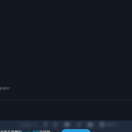
epaper
Location