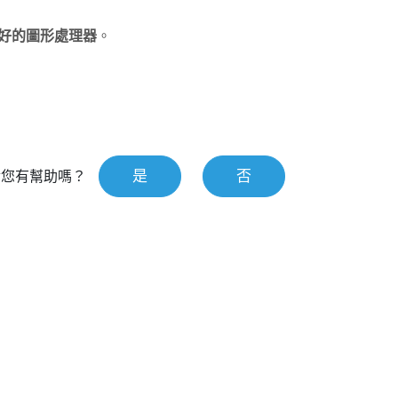
好的圖形處理器
。
是
否
對您有幫助嗎？