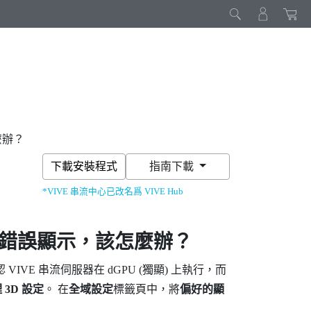
麼辦？
下載安裝程式
指南下載
*VIVE 串流中心已改名爲 VIVE Hub
」錯誤顯示，該怎麼辦？
認
VIVE 串流
伺服器在 dGPU (獨顯) 上執行，而
 3D 設定
。 在
全域設定
標籤頁中，將
偏好的顯