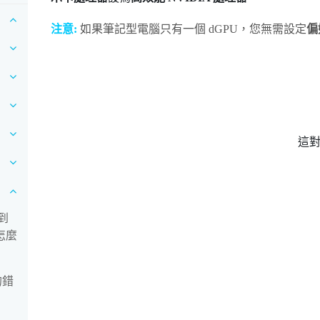
注意:
如果筆記型電腦只有一個 dGPU，您無需設定
偏
這
到
怎麼
的錯