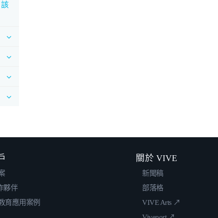
，該
戶
關於 VIVE
案
新聞稿
合作夥伴
部落格
教育應用案例
VIVE Arts ↗
Viveport ↗