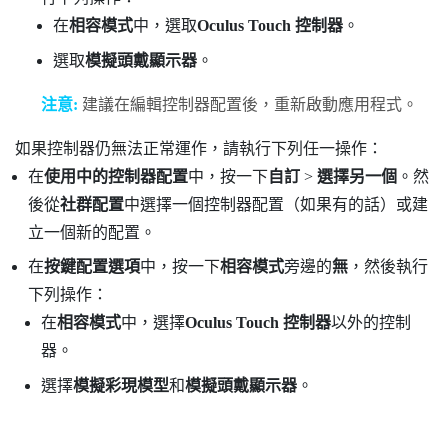
在
相容模式
中，選取
Oculus Touch 控制器
。
選取
模擬頭戴顯示器
。
注意:
建議在編輯控制器配置後，重新啟動應用程式。
如果控制器仍無法正常運作，請執行下列任一操作：
在
使用中的控制器配置
中，按一下
自訂
>
選擇另一個
。然
後從
社群配置
中選擇一個控制器配置（如果有的話）或建
立一個新的配置。
在
按鍵配置選項
中，按一下
相容模式
旁邊的
無
，然後執行
下列操作：
在
相容模式
中，選擇
Oculus Touch 控制器
以外的控制
器。
選擇
模擬彩現模型
和
模擬頭戴顯示器
。