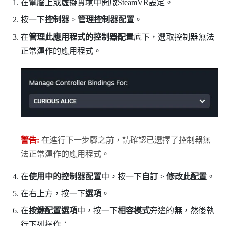
在電腦上或虛擬實境中開啟
SteamVR
設定。
按一下
控制器
>
管理控制器配置
。
在
管理此應用程式的控制器配置
底下，選取控制器無法
正常運作的應用程式。
警告:
在進行下一步驟之前，請確認已選擇了控制器無
法正常運作的應用程式。
在
使用中的控制器配置
中，按一下
自訂
>
修改此配置
。
在右上方，按一下
選項
。
在
按鍵配置選項
中，按一下
相容模式
旁邊的
無
，然後執
行下列操作：