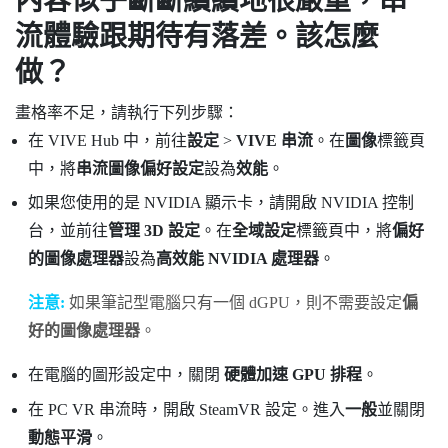
內容似乎斷斷續續地很嚴重，串
流體驗跟期待有落差。該怎麼
做？
畫格率不足，請執行下列步驟：
在
VIVE Hub
中，前往
設定
>
VIVE 串流
。在
圖像
標籤頁
中，將
串流圖像偏好設定
設為
效能
。
如果您使用的是
NVIDIA
顯示卡，請開啟
NVIDIA
控制
台，並前往
管理 3D 設定
。在
全域設定
標籤頁中，將
偏好
的圖像處理器
設為
高效能 NVIDIA 處理器
。
注意:
如果筆記型電腦只有一個 dGPU，則不需要設定
偏
好的圖像處理器
。
在電腦的圖形設定中，關閉
硬體加速 GPU 排程
。
在 PC VR 串流時，開啟 SteamVR 設定。進入
一般
並關閉
動態平滑
。