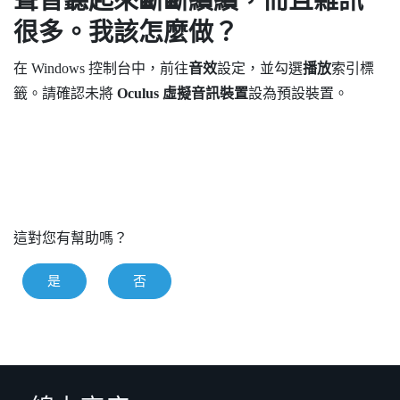
聲音聽起來斷斷續續，而且雜訊
很多。我該怎麼做？
在
Windows
控制台中，前往
音效
設定，並勾選
播放
索引標
籤。請確認未將
Oculus 虛擬音訊裝置
設為預設裝置。
這對您有幫助嗎？
是
否