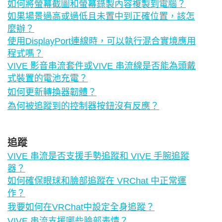
如何將螢幕截圖和螢幕錄製內容複製到電腦？
如果場景過高或過低且未置中到正確位置，該怎
麼辦？
使用DisplayPort連線時，可以執行混合實境應用
程式嗎？
VIVE 影音串流套件或VIVE 串流線是否能為頭戴
式裝置的電池充電？
如何更新轉換器韌體？
為何被追蹤到的控制器按鈕沒有反應？
追蹤
VIVE 串流是否支援手勢追蹤和 VIVE 手腕追蹤
器？
如何確保眼球和臉部追蹤在 VRChat 中正常運
作？
我要如何在VRChat中設定全身追蹤？
VIVE 串流支援哪些臉部表情？