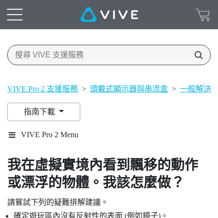
VIVE Pro 2 支援服務
>
頭戴式顯示器與串流盒
>
一般解決
指南下載
VIVE Pro 2 Menu
我在虛擬實境內看到飄移的動作
或漂浮的物體。我該怎麼做？
請嘗試下列的疑難排解建議。
確定遊玩區內沒有反射性的表面 (例如鏡子)。