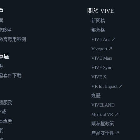
戶
關於 VIVE
案
新聞稿
合作夥伴
部落格
教育應用案例
VIVE Arts ↗
Viveport ↗
專區
VIVE Mars
源
VIVE Sync
發套件下載
VIVE X
VR for Impact ↗
媒體
援服務
VIVELAND
 下載
Medical VR ↗
本說明
隱私權政策
們
產品安全性 ↗
款