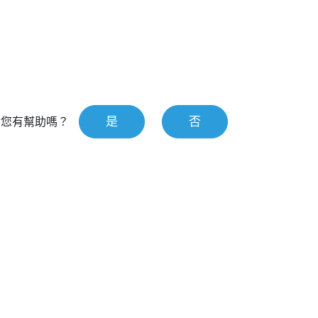
是
否
對您有幫助嗎？