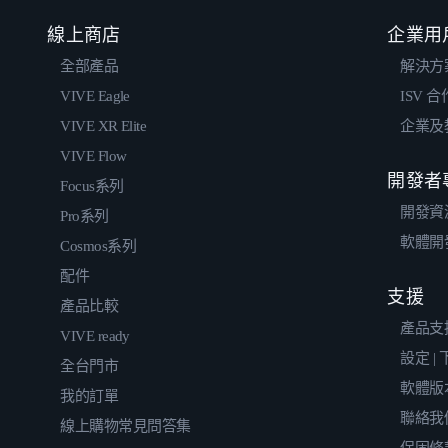
線上商店
企業用
全部產品
解決方
VIVE Eagle
ISV 
VIVE XR Elite
企業及
VIVE Flow
開發者
Focus系列
開發資
Pro系列
軟體開
Cosmos系列
配件
支援
產品比較
產品支
VIVE ready
設定 |
全台門市
軟體版
我的訂單
聯絡我
線上購物常見問答集
保固條