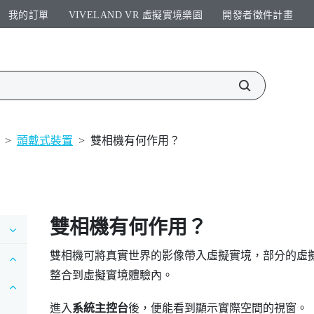
我的訂單
VIVELAND VR 虛擬實境樂園​
開發者徵件計畫​
>
頭戴式裝置
>
雙相機有何作用？
雙相機有何作用？
雙相機可將真實世界的影像帶入虛擬實境，部分的虛
整合到虛擬實境體驗內。
進入
系統主控台
後，便能看到顯示實際空間的視窗。