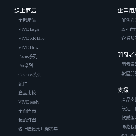
線上商店
企業用
全部產品
解決方
VIVE Eagle
ISV 
VIVE XR Elite
企業及
VIVE Flow
開發者
Focus系列
開發資
Pro系列
軟體開
Cosmos系列
配件
支援
產品比較
產品支
VIVE ready
設定 |
全台門市
軟體版
我的訂單
聯絡我
線上購物常見問答集
保固條