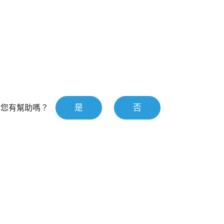
是
否
對您有幫助嗎？