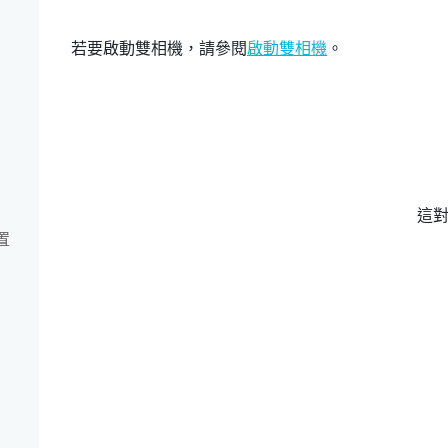
若要啟動雙相機，請參閱
啟動雙相機
。
這
置