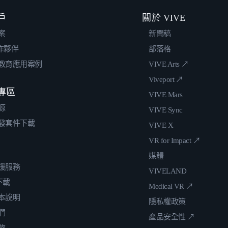
戶
關於 VIVE
案
新聞稿
合作夥伴
部落格
教育應用案例
VIVE Arts ↗
Viveport ↗
專區
VIVE Mars
源
VIVE Sync
發套件下載
VIVE X
VR for Impact ↗
媒體
援服務
VIVELAND
 下載
Medical VR ↗
本說明
隱私權政策
們
產品安全性 ↗
款