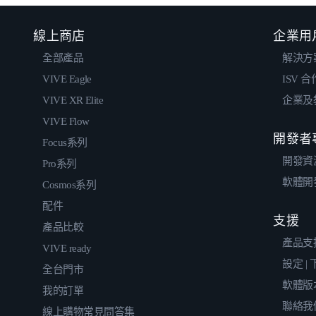
線上商店
企業用
全部產品
解決方
VIVE Eagle
ISV 
VIVE XR Elite
企業及
VIVE Flow
開發者
Focus系列
開發資
Pro系列
軟體開
Cosmos系列
配件
支援
產品比較
產品支
VIVE ready
設定 |
全台門市
軟體版
我的訂單
聯絡我
線上購物常見問答集