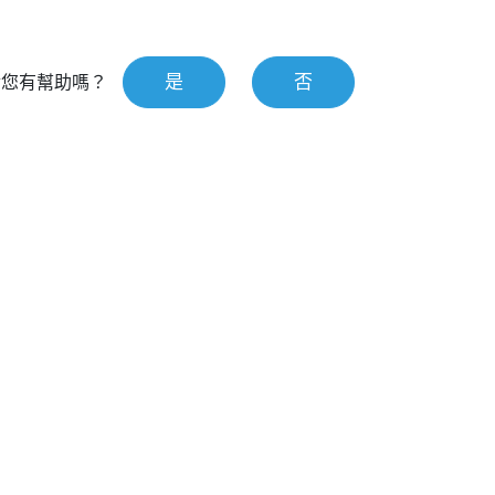
是
否
對您有幫助嗎？