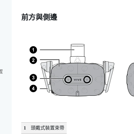
前方與側邊
置
1
頭戴式裝置束帶