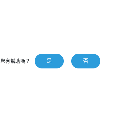
是
否
對您有幫助嗎？