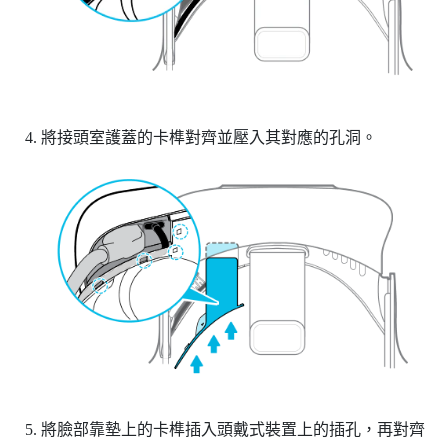
將接頭室護蓋的卡榫對齊並壓入其對應的孔洞。
將臉部靠墊上的卡榫插入頭戴式裝置上的插孔，再對齊