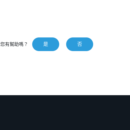
是
否
對您有幫助嗎？