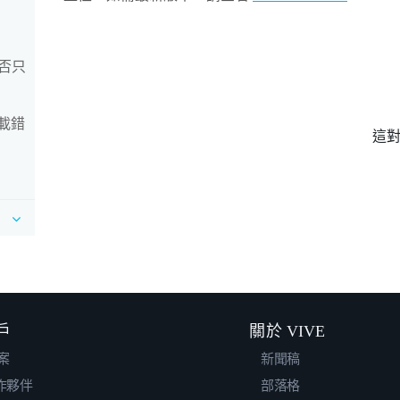
否只
下載錯
這
戶
關於 VIVE
案
新聞稿
合作夥伴
部落格