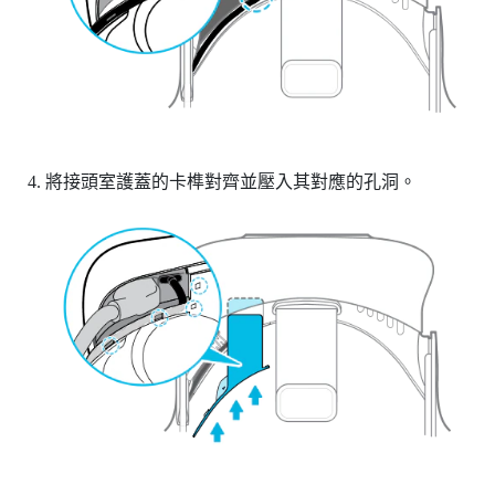
將接頭室護蓋的卡榫對齊並壓入其對應的孔洞。