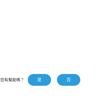
是
否
對您有幫助嗎？