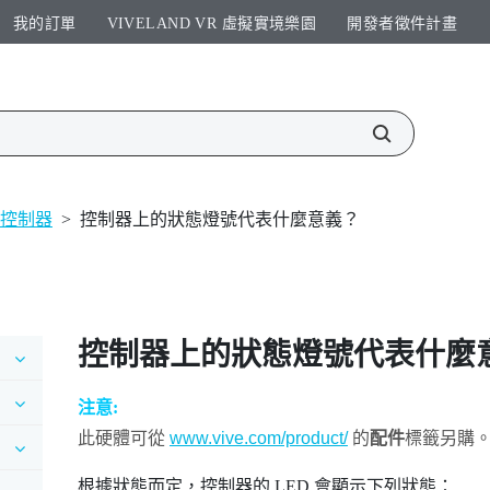
我的訂單
VIVELAND VR 虛擬實境樂園​
開發者徵件計畫​
控制器
>
控制器上的狀態燈號代表什麼意義？
控制器上的狀態燈號代表什麼
注意:
此硬體可從
www.vive.com/product/
的
配件
標籤另購
根據狀態而定，控制器的 LED 會顯示下列狀態：