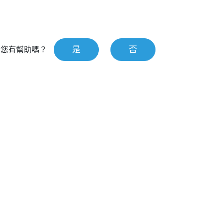
是
否
對您有幫助嗎？