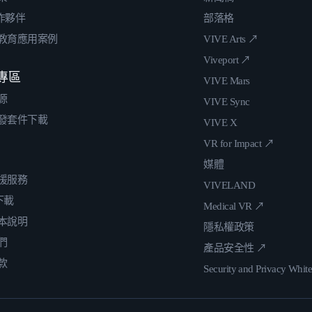
合作夥伴
部落格
教育應用案例
VIVE Arts ↗
Viveport ↗
專區
VIVE Mars
源
VIVE Sync
發套件下載
VIVE X
VR for Impact ↗
媒體
援服務
VIVELAND
 下載
Medical VR ↗
本說明
隱私權政策
們
產品安全性 ↗
款
Security and Privacy Whit