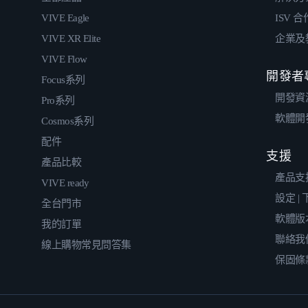
VIVE Eagle
ISV 
VIVE XR Elite
企業及
VIVE Flow
開發者
Focus系列
開發資
Pro系列
軟體開
Cosmos系列
配件
支援
產品比較
產品支
VIVE ready
設定 |
全台門市
軟體版
我的訂單
聯絡我
線上購物常見問答集
保固條