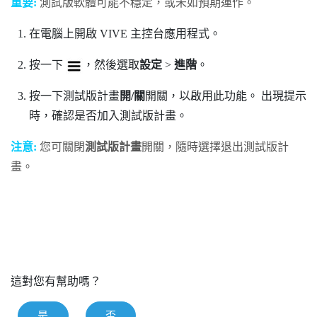
重要:
測試版軟體可能不穩定，或未如預期運作。
在電腦上開啟
VIVE 主控台
應用程式。
按一下
，然後選取
設定
>
進階
。
按一下測試版計畫
開/關
開關，以啟用此功能。
出現提示
時，確認是否加入測試版計畫。
注意:
您可關閉
測試版計畫
開關，隨時選擇退出測試版計
畫。
這對您有幫助嗎？
是
否