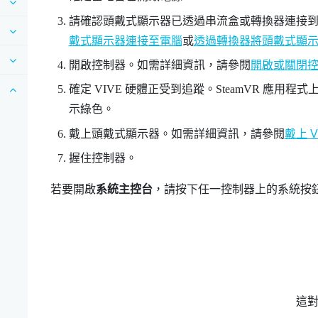
請確認頭戴式顯示器已透過串流盒或轉換器連接
戴式顯示器連接至電腦
或
透過轉換器將頭戴式顯
開啟控制器。如需詳細資訊，請參閱
開啟或關閉
確定
VIVE
硬體正受到追蹤。
SteamVR
應用程式上
示綠色。
戴上頭戴式顯示器。如需詳細資訊，請參閱
戴上 V
握住控制器。
若要開啟
系統主控台
，請按下任一控制器上的
系統
按
這