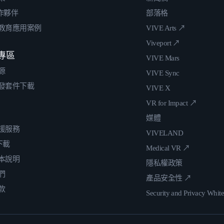
合作夥伴
部落格
教育應用案例
VIVE Arts ↗
Viveport ↗
專區
VIVE Mars
源
VIVE Sync
發套件下載
VIVE X
VR for Impact ↗
媒體
援服務
VIVELAND
 下載
Medical VR ↗
本說明
隱私權政策
們
產品安全性 ↗
款
Security and Privacy Whit