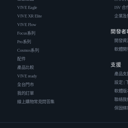
VIVE Eagle
ISV 
VIVE XR Elite
企業及
VIVE Flow
開發者
Focus系列
開發資
Pro系列
軟體開
Cosmos系列
配件
支援
產品比較
產品支
VIVE ready
設定 |
全台門市
軟體版
我的訂單
聯絡我
線上購物常見問答集
保固條