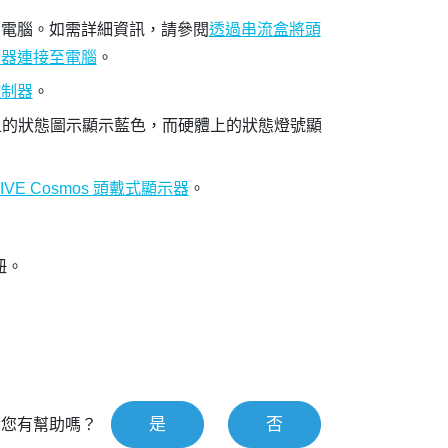
到電腦。如需詳細資訊，請參閱
透過串流盒將頭
示器連接至電腦
。
控制器
。
的狀態圖示顯示藍色，而硬體上的狀態燈號顯
IVE Cosmos 頭戴式顯示器
。
鈕。
是
否
對您有幫助嗎？