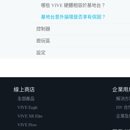
哪些 VIVE 硬體相容於基地台？
基地台意外損壞是否享有保固？
控制器
遊玩區
設定
線上商店
企業用
全部產品
解決方
VIVE Eagle
ISV 
VIVE XR Elite
企業及
VIVE Flow