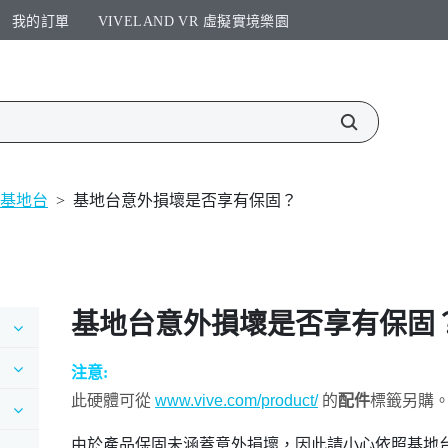
我的訂單
VIVELAND VR 虛擬實境樂園​
基地台
>
基地台意外損壞是否享有保固？
基地台意外損壞是否享有保固
注意:
此硬體可從
www.vive.com/product/
的
配件
標籤另購
由於產品保固未涵蓋意外損壞，因此請小心依照基地