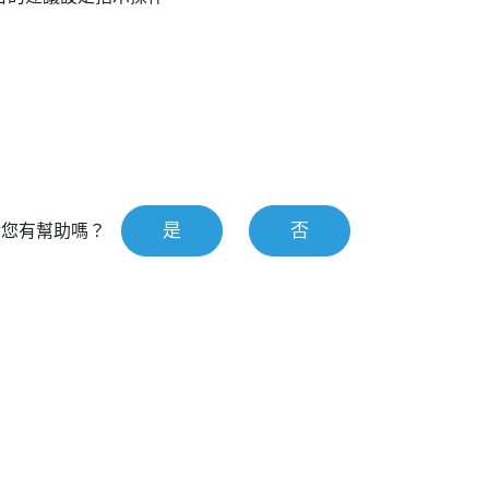
是
否
對您有幫助嗎？