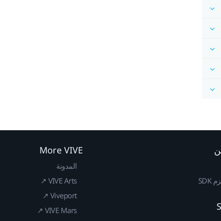
ن
More VIVE
المدونة
SDK
VIVE Arts ↗
Viveport ↗
VIVE Mars ↗