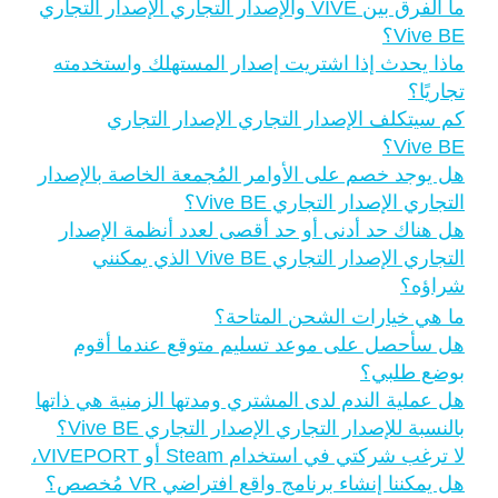
ما الفرق بين VIVE والإصدار التجاري الإصدار التجاري
Vive BE؟
ماذا يحدث إذا اشتريت إصدار المستهلك واستخدمته
تجاريًا؟
كم سيتكلف الإصدار التجاري الإصدار التجاري
Vive BE؟
هل يوجد خصم على الأوامر المُجمعة الخاصة بالإصدار
التجاري الإصدار التجاري Vive BE؟
هل هناك حد أدنى أو حد أقصى لعدد أنظمة الإصدار
التجاري الإصدار التجاري Vive BE الذي يمكنني
شراؤه؟
ما هي خيارات الشحن المتاحة؟
هل سأحصل على موعد تسليم متوقع عندما أقوم
بوضع طلبي؟
هل عملية الندم لدى المشتري ومدتها الزمنية هي ذاتها
بالنسبة للإصدار التجاري الإصدار التجاري Vive BE؟
لا ترغب شركتي في استخدام Steam أو VIVEPORT،
هل يمكننا إنشاء برنامج واقع افتراضي VR مُخصص؟