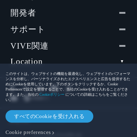
開発者
サポート
VIVE関連
Location
このサイトは、ウェブサイトの機能を最適化し、ウェブサイトのパフォーマ
ンスを分析し、パーソナライズされたエクスペリエンスと広告を提供するた
めにCookieを使用しています。下のボタンをクリックするか、Cookie
Preferencesで設定を管理することで、当社のCookieを受け入れることができ
ます。また、当社の
Cookieポリシー
についての詳細はこちらをご覧くださ
い。
© 2011-2026 HTC Corporation
すべてのCookieを受け入れる
Cookies
法的情報
Cookie preferences
プライバシー連絡先:
Global-Privacy@htc.com