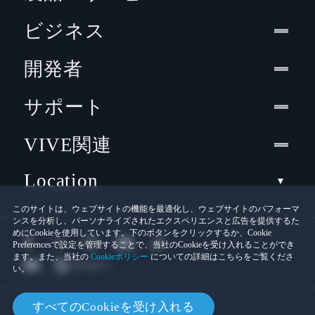
ビジネス
開発者
サポート
VIVE関連
Location
このサイトは、ウェブサイトの機能を最適化し、ウェブサイトのパフォーマ
ンスを分析し、パーソナライズされたエクスペリエンスと広告を提供するた
めにCookieを使用しています。下のボタンをクリックするか、Cookie
Preferencesで設定を管理することで、当社のCookieを受け入れることができ
ます。また、当社の
Cookieポリシー
についての詳細はこちらをご覧くださ
い。
© 2011-2026 HTC Corporation
すべてのCookieを受け入れる
Cookies
法的情報