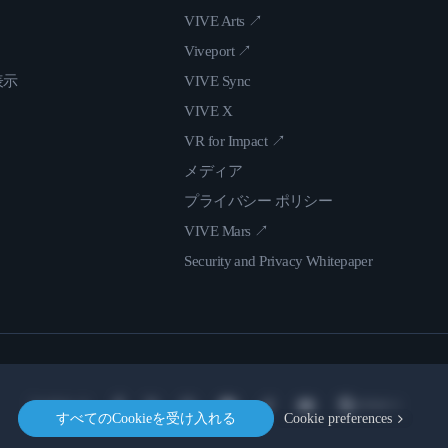
VIVE Arts ↗
Viveport ↗
表示
VIVE Sync
VIVE X
VR for Impact ↗
メディア
プライバシー ポリシー
VIVE Mars ↗
Security and Privacy Whitepaper
Location
すべてのCookieを受け入れる
Cookie preferences