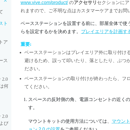
www.vive.com/product/
の
アクセサリ
セクションにア
れますので、ご不明な点はカスタマーケアまでお問
て
ンスト
ベースステーションを設置する前に、部屋全体で使
らを設定するかを決めます。
プレイエリアを計画す
ットア
重要:
ベースステーションはプレイエリア外に取り付け
ベース
避けるため、誤って叩いたり、落としたり、ぶつ
ださい。
ベースステーションの取り付けが終わったら、フ
2.0
は何
てください。
スペースの反対側の角、電源コンセントの近く
す。
2.0
マウントキットの使用方法については、
マウン
よび
ョン 2.0 の設置
をご参照ください。