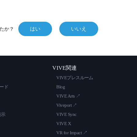
はい
いいえ
たか？
VIVE関連
VIVEプレスルーム
ロード
Blog
VIVE Arts ↗
Viveport ↗
表示
VIVE Sync
VIVE X
VR for Impact ↗