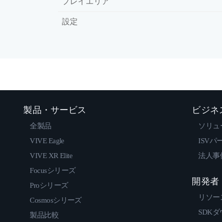
プレイエリア
設定
製品・サービス
ビジネ
全製品
ソリュ
VIVE Eagle
ISVパ
VIVE XR Elite
法人事
Focusシリーズ
開発者
Proシリーズ
リソー
Cosmosシリーズ
SDK
製品比較