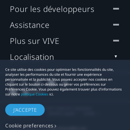
Pour les développeurs
Assistance
Plus sur VIVE
Localisation
Ce site utilise des cookies pour optimiser les fonctionnalités du site,
analyser les performances du site et fournir une expérience
personnalisée et la publicité. Vous pouvez accepter nos cookies en
cliquant sur le bouton ci-dessous ou gérer vos préférences sur
Préférences Cookie. Vous pouvez également trouver plus d'informations
sur notre
politique Cookies
ici.
© 2011-2026 HTC Corporation
J'ACCEPTE
Mentions Légales
Cookies
Cookie preferences
Contact confidentialité:
Global-Privacy@htc.com