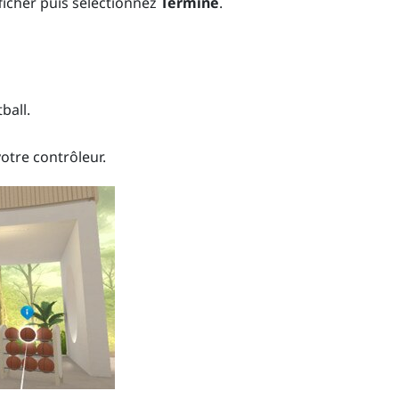
icher puis sélectionnez
Terminé
.
ball.
votre contrôleur.