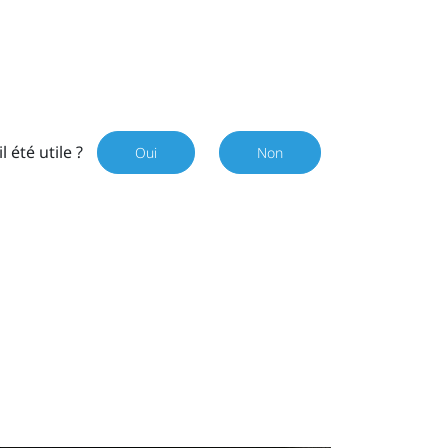
il été utile ?
Oui
Non