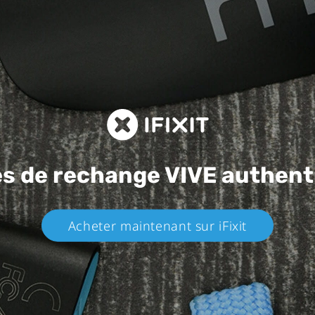
es de rechange
VIVE authent
Acheter maintenant sur iFixit​