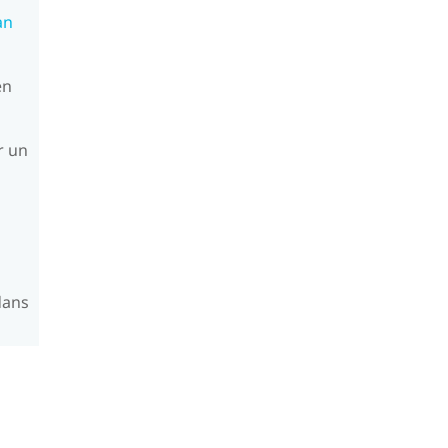
an
en
r un
dans