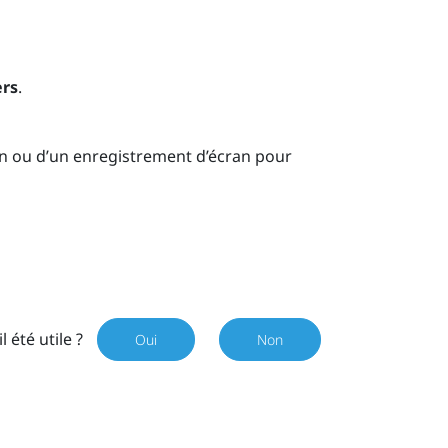
ers
.
an ou d’un enregistrement d’écran pour
il été utile ?
Oui
Non