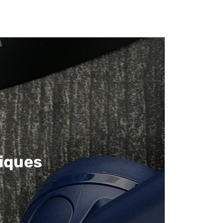
iques​