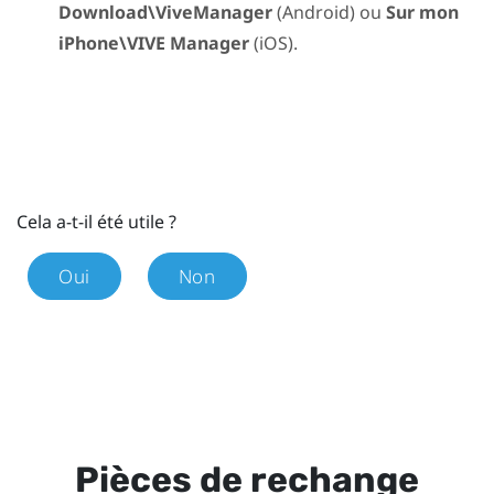
Download\ViveManager
(
Android
) ou
Sur mon
iPhone\VIVE Manager
(
iOS
).
Cela a-t-il été utile ?
Oui
Non
Pièces de rechange