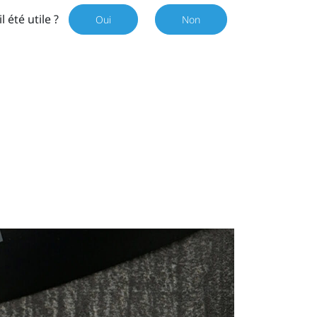
il été utile ?
Oui
Non