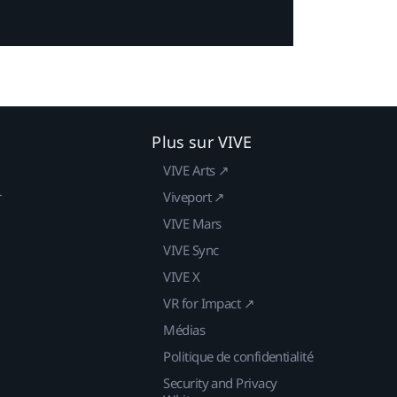
Plus sur VIVE
VIVE Arts ↗
r
Viveport ↗
VIVE Mars
VIVE Sync
VIVE X
VR for Impact ↗
Médias
Politique de confidentialité
Security and Privacy