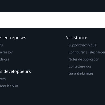
es entreprises
Assistance
ns
Support technique
aires ISV
Configurer | Télécharge
de cas
Notes de publication
Contactez-nous
es développeurs
Garantie Limitée
rces
rger les SDK