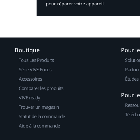
pour réparer votre appareil.​
Boutique
Pour l
Tous Les Produits
Solutio
Série VIVE Focus
Partner
Accessoires
Études 
Comparer les produits
Pour l
VIVE ready
Ressou
Trouver un magasin
Télécha
Statut de la commande
Aide à la commande