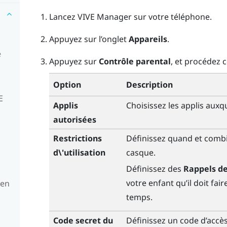
Lancez
VIVE Manager
sur votre téléphone.
Appuyez sur l’onglet
Appareils
.
e
Appuyez sur
Contrôle parental
, et procédez 
Option
Description
E
Applis
Choisissez les applis auxq
autorisées
Restrictions
Définissez quand et combie
d\'utilisation
casque.
Définissez des
Rappels d
votre enfant qu’il doit fai
 en
temps.
Code secret du
Définissez un code d’accès