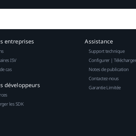
es entreprises
Assistance
ns
Support technique
aires ISV
Configurer | Télécharge
de cas
Notes de publication
Contactez-nous
es développeurs
Garantie Limitée
rces
rger les SDK