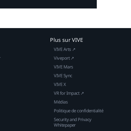
Plus sur VIVE
VIVE Arts ↗
r
Viveport ↗
VIVE Mars
VIVE Sync
VIVE X
VR for Impact ↗
Médias
Politique de confidentialité
Security and Privacy
Whitepaper