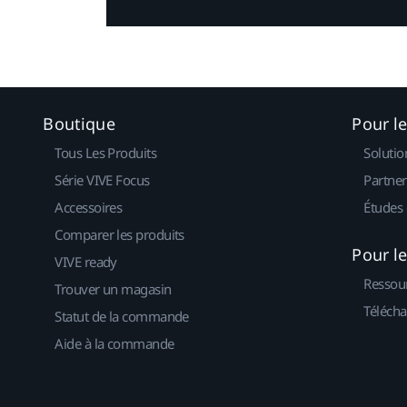
Boutique
Pour l
Tous Les Produits
Solutio
Série VIVE Focus
Partner
Accessoires
Études 
Comparer les produits
Pour l
VIVE ready
Ressou
Trouver un magasin
Télécha
Statut de la commande
Aide à la commande