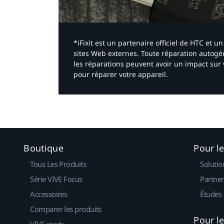
*iFixit est un partenaire officiel de HTC et
sites Web externes. Toute réparation autogér
les réparations peuvent avoir un impact sur 
pour réparer votre appareil.​
Boutique
Pour l
Tous Les Produits
Solutio
Série VIVE Focus
Partner
Accessoires
Études 
Comparer les produits
Pour l
VIVE ready