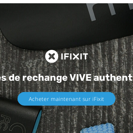
es de rechange
VIVE authent
Acheter maintenant sur iFixit​