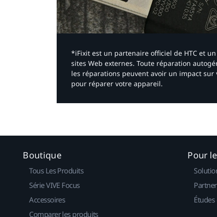
*iFixit est un partenaire officiel de HTC et
sites Web externes. Toute réparation autogér
les réparations peuvent avoir un impact sur 
pour réparer votre appareil.​
Boutique
Pour l
Tous Les Produits
Solutio
Série VIVE Focus
Partner
Accessoires
Études 
Comparer les produits