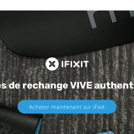
es de rechange
VIVE authent
Acheter maintenant sur iFixit​