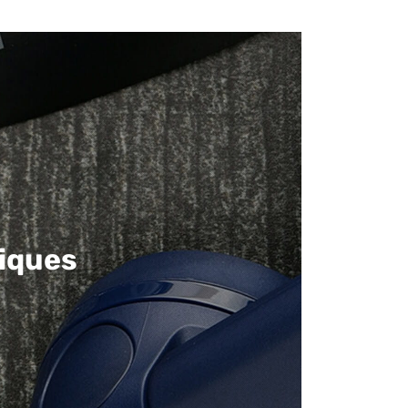
iques​