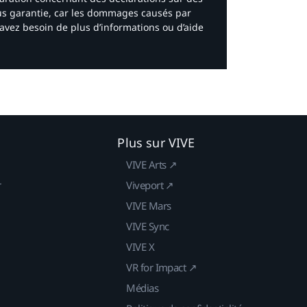
ous garantie, car les dommages causés par
avez besoin de plus d’informations ou d’aide
Plus sur VIVE
VIVE Arts ↗
r
Viveport ↗
VIVE Mars
VIVE Sync
VIVE X
VR for Impact ↗
Médias