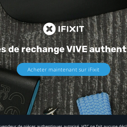
es de rechange
VIVE authent
Acheter maintenant sur iFixit​
 un vendeur de pièces authentiques autorisé. HTC ne fait aucune déc