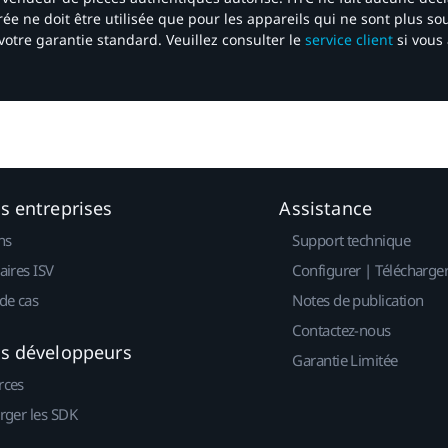
ée ne doit être utilisée que pour les appareils qui ne sont plus s
votre garantie standard. Veuillez consulter le
service client
si vous 
es entreprises
Assistance
ns
Support technique
aires ISV
Configurer | Télécharge
de cas
Notes de publication
Contactez-nous
es développeurs
Garantie Limitée
rces
rger les SDK