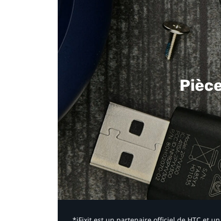
Pièc
*iFixit est un partenaire officiel de HTC et