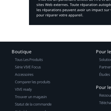
sites Web externes. Toute réparation autogér
les réparations peuvent avoir un impact sur 
pour réparer votre appareil.​
Boutique
Pour l
Tous Les Produits
Solutio
Série VIVE Focus
Partner
Accessoires
Études 
Comparer les produits
Pour l
VIVE ready
Ressou
Trouver un magasin
Télécha
Statut de la commande