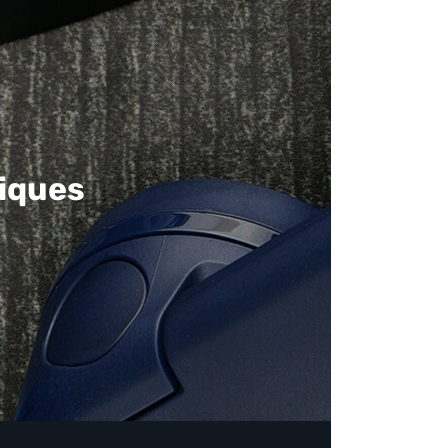
iques​