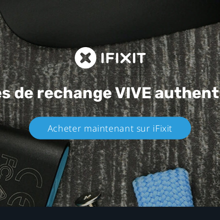
es de rechange
VIVE authent
Acheter maintenant sur iFixit​