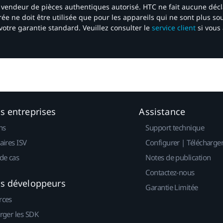
 un vendeur de pièces authentiques autorisé. HTC ne fait aucune déc
ée ne doit être utilisée que pour les appareils qui ne sont plus s
votre garantie standard. Veuillez consulter le
service client
si vous 
es entreprises
Assistance
ns
Support technique
aires ISV
Configurer | Télécharge
de cas
Notes de publication
Contactez-nous
es développeurs
Garantie Limitée
rces
rger les SDK