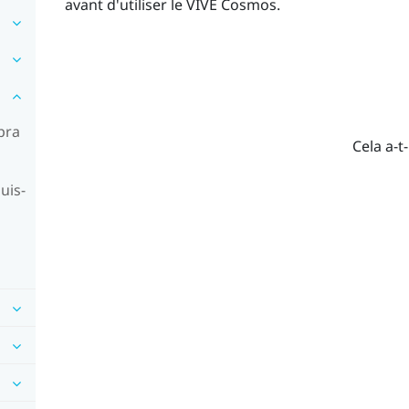
avant d'utiliser le
VIVE Cosmos
.
pra
Cela a-t-
uis-