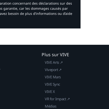
laration concernant des déclarations sur des
ous garantie, car les dommages causés par
avez besoin de plus d’informations ou d’aide
Plus sur VIVE
VIVE Arts ↗
r
Viveport ↗
VIVE Mars
VIVE Sync
VIVE X
VR for Impact ↗
Médias