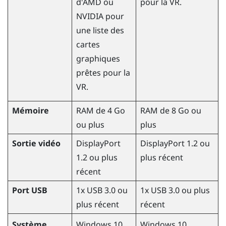
d'
AMD
ou
pour la VR.
NVIDIA
pour
une liste des
cartes
graphiques
prêtes pour la
VR.
Mémoire
RAM de 4 Go
RAM de 8 Go ou
ou plus
plus
Sortie vidéo
DisplayPort
DisplayPort 1.2 ou
1.2 ou plus
plus récent
récent
Port USB
1x USB 3.0 ou
1x USB 3.0 ou plus
plus récent
récent
Système
Windows
10,
Windows
10