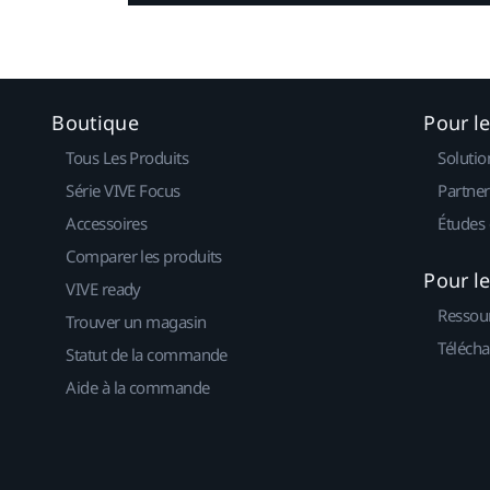
Boutique
Pour l
Tous Les Produits
Solutio
Série VIVE Focus
Partner
Accessoires
Études 
Comparer les produits
Pour l
VIVE ready
Ressou
Trouver un magasin
Télécha
Statut de la commande
Aide à la commande