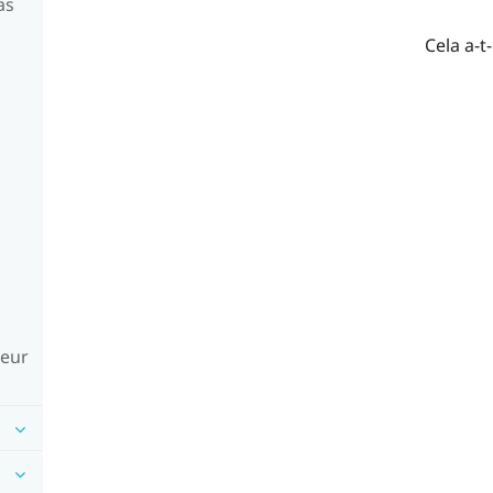
as
Cela a-t-
leur