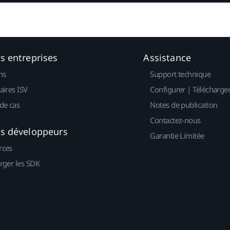
es entreprises
Assistance
ns
Support technique
aires ISV
Configurer | Télécharge
de cas
Notes de publication
Contactez-nous
es développeurs
Garantie Limitée
rces
rger les SDK