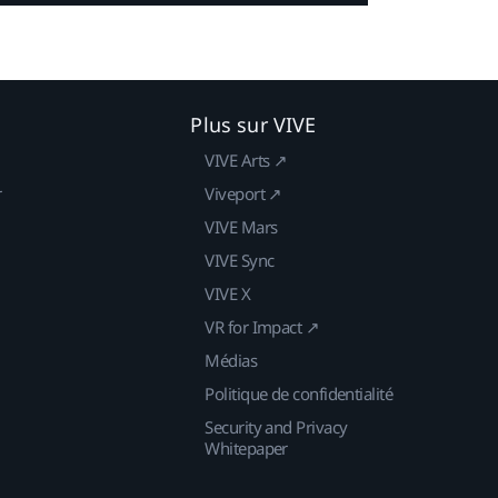
Plus sur VIVE
VIVE Arts ↗
r
Viveport ↗
VIVE Mars
VIVE Sync
VIVE X
VR for Impact ↗
Médias
Politique de confidentialité
Security and Privacy
Whitepaper