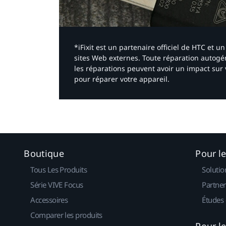
*iFixit est un partenaire officiel de HTC et
sites Web externes. Toute réparation autogér
les réparations peuvent avoir un impact sur 
pour réparer votre appareil.​
Boutique
Pour l
Tous Les Produits
Solutio
Série VIVE Focus
Partner
Accessoires
Études 
Comparer les produits
Pour l