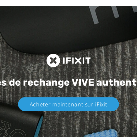
es de rechange
VIVE authent
Acheter maintenant sur iFixit​