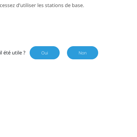
ssez d’utiliser les stations de base.
il été utile ?
Oui
Non