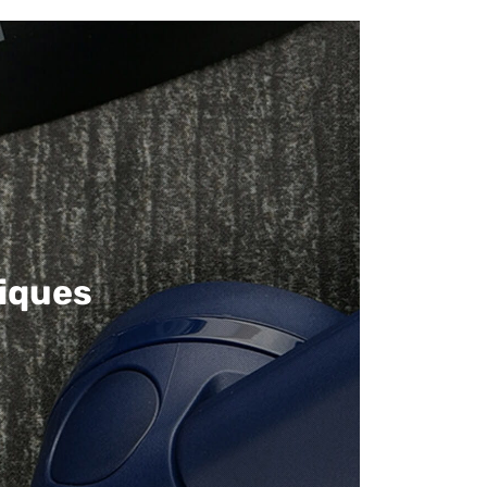
iques​