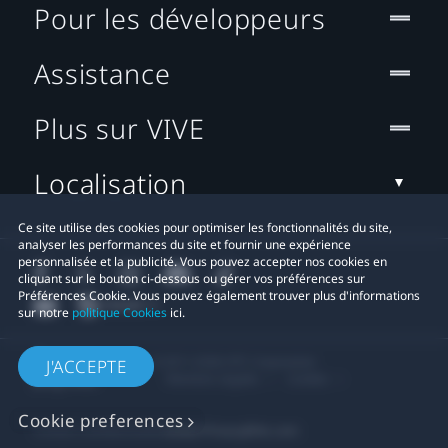
Pour les développeurs
Assistance
Plus sur VIVE
Localisation
Ce site utilise des cookies pour optimiser les fonctionnalités du site,
analyser les performances du site et fournir une expérience
personnalisée et la publicité. Vous pouvez accepter nos cookies en
cliquant sur le bouton ci-dessous ou gérer vos préférences sur
Préférences Cookie. Vous pouvez également trouver plus d'informations
sur notre
politique Cookies
ici.
© 2011-2026 HTC Corporation
J'ACCEPTE
Mentions Légales
Cookies
Cookie preferences
Contact confidentialité:
Global-Privacy@htc.com