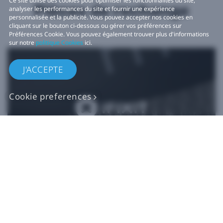
Ce site utilise des cookies pour optimiser les fonctionnalités du site,
Pièces de rechange
analyser les performances du site et fournir une expérience
personnalisée et la publicité. Vous pouvez accepter nos cookies en
cliquant sur le bouton ci-dessous ou gérer vos préférences sur
Préférences Cookie. Vous pouvez également trouver plus d'informations
sur notre
politique Cookies
ici.
J'ACCEPTE
Cookie preferences
Pièces de rechange
VIVE authentiques​
Acheter maintenant sur iFixit​