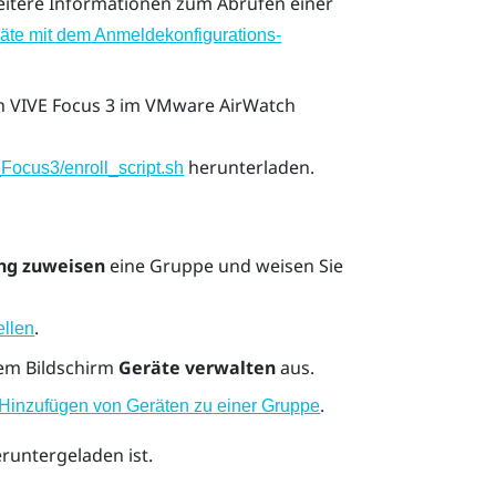
eitere Informationen zum Abrufen einer
äte mit dem Anmeldekonfigurations-
on
VIVE Focus 3
im
VMware AirWatch
herunterladen.
Focus3/enroll_script.sh
ng zuweisen
eine Gruppe und weisen Sie
.
ellen
em Bildschirm
Geräte verwalten
aus.
.
Hinzufügen von Geräten zu einer Gruppe
eruntergeladen ist.