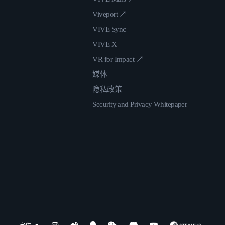
Viveport ↗
VIVE Sync
VIVE X
VR for Impact ↗
媒体
隐私政策
Security and Privacy Whitepaper