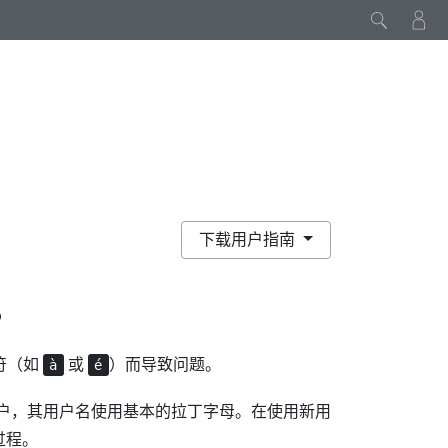
下载用户指南
？
符（如
或
）而导致问题。
à
é
户，其用户名使用基本的拉丁字母。在使用新用
过程。