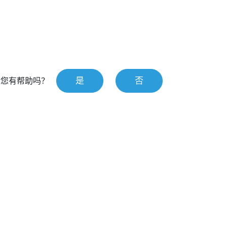
是
否
对您有帮助吗？