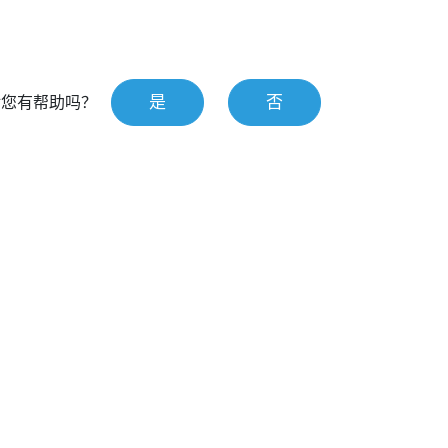
是
否
对您有帮助吗？