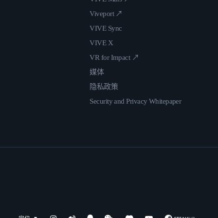
Viveport ↗
VIVE Sync
VIVE X
VR for Impact ↗
媒体
隐私政策
Security and Privacy Whitepaper