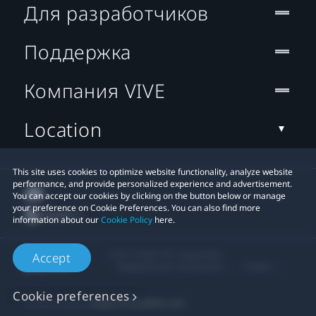
Для разработчиков
Поддержка
Компания VIVE
Location
This site uses cookies to optimize website functionality, analyze website
performance, and provide personalized experience and advertisement.
You can accept our cookies by clicking on the button below or manage
your preference on Cookie Preferences. You can also find more
information about our
Cookie Policy
here.
© 2011-2026 HTC Corporation
Accept
Юридическое Cоглашение
Cookies
Cookie preferences
Privacy Contact:
Global-Privacy@htc.com