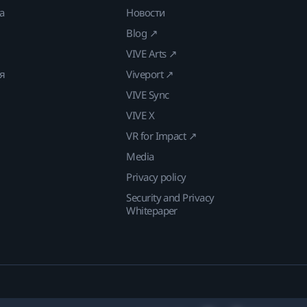
а
Новости
Blog ↗
VIVE Arts ↗
ия
Viveport ↗
VIVE Sync
VIVE X
VR for Impact ↗
Media
Privacy policy
Security and Privacy
Whitepaper