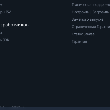
ия
Техническая поддержк
ры ISV
Настроить | Загрузить
Заметки о выпуске
азработчиков
Ограниченная Гарант
ы
Статус Заказа
ь SDK
Гарантия
е
Cookies