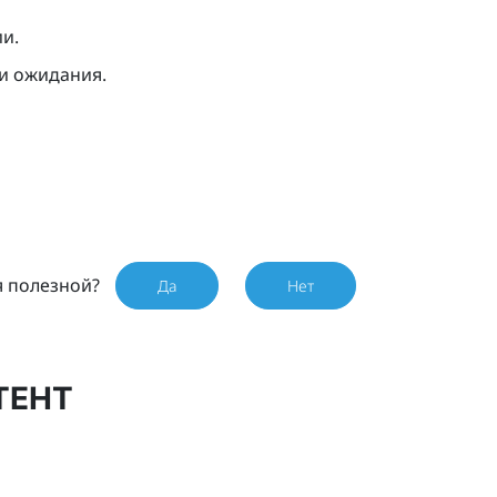
и.
ии ожидания.
я полезной?
Да
Нет
ТЕНТ